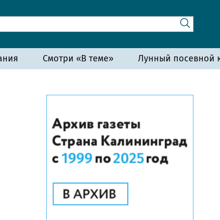
ания
Смотри «В теме»
Лунный посевной к