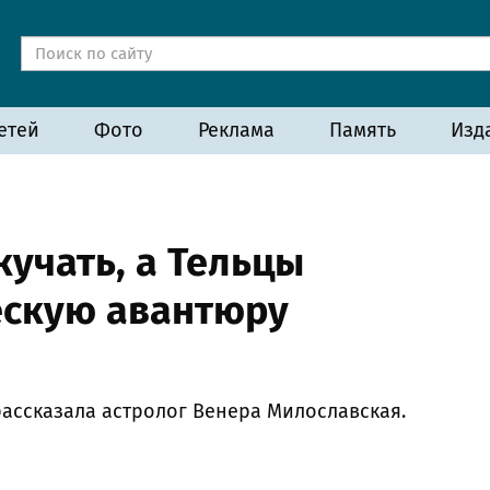
етей
Фото
Реклама
Память
Изд
учать, а Тельцы
ескую авантюру
рассказала астролог Венера Милославская.