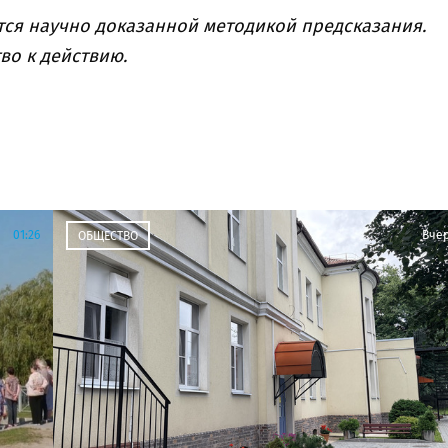
тся научно доказанной методикой предсказания.
во к действию.
01:26
Вче
ОБЩЕСТВО