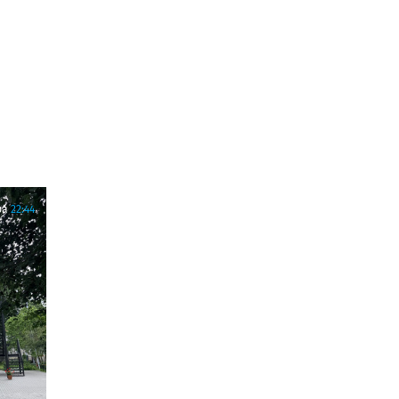
ра
22:44