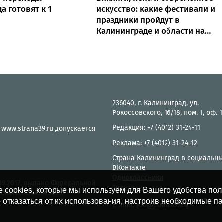
а готовят к 1
искусство: какие фестивали и
праздники пройдут в
Калининграде и области на
выходных
236040, г. Калининград, ул.
Рокоссовского, 16/18, пом. 1, оф. 
Редакция: +7 (4012) 31-24-11
 www.strana39.ru допускается
Реклама: +7 (4012) 31-24-12
Страна Калининград в социальны
ВКонтакте
Одноклассники
.09.2017, выдано Федеральной
Телеграм
е cookies, которые мы используем для Вашего удобства по
нологий и массовых
 отказаться от их использования, настроив необходимые п
E-mail:
rec@strana39.ru