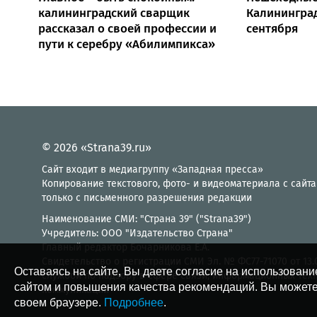
калининградский сварщик
Калининград
рассказал о своей профессии и
сентября
пути к серебру «Абилимпикса»
© 2026 «Strana39.ru»
Сайт входит в медиагруппу «Западная пресса»
Копирование текстового, фото- и видеоматериала с сайта
только с письменного разрешения редакции
Наименование СМИ: "Страна 39" ("Strana39")
Учредитель: ООО "Издательство Страна"
Главный редактор Бочарникова Е.А.
Свидетельство о регистрации СМИ Эл. № ФС77-71070 от 13
Оставаясь на сайте, Вы даете согласие на использовани
службой по надзору в сфере связи, информационных тех
сайтом и повышения качества рекомендаций. Вы можете
коммуникаций
своем браузере.
Подробнее
.