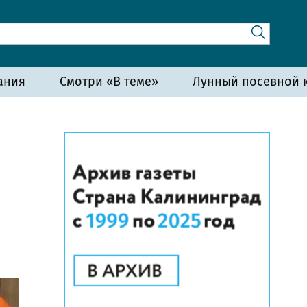
ания
Смотри «В теме»
Лунный посевной к