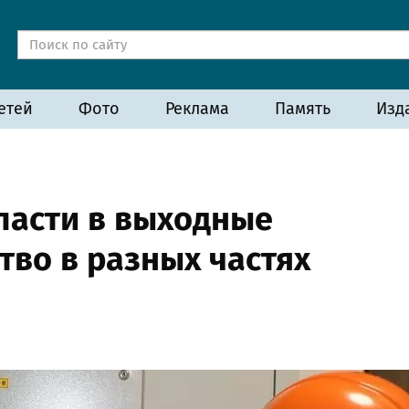
етей
Фото
Реклама
Память
Изд
ласти в выходные
тво в разных частях