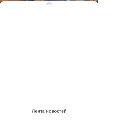
- Елена Мялкина зарегистрирована на
территории Калининградской
области, поэтому следствие считает
возможным смягчить меру
пресечения и назначить
ей вместо содержания под стражей
домашний арест, - сказала
Лента новостей
следователь. - При этом, учитывая
тяжесть преступления против
собственности, следствие не
рассматривает ещё более мягкую