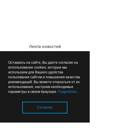
На почтовом таможенном посту
Лента новостей
работают кинолог и служебная собака
Оставаясь на сайте, Вы даете согласие на
использование cookies, которые мы
используем для Вашего удобства
пользования сайтом и повышения качества
рекомендаций. Вы можете отказаться от их
использования, настроив необходимые
параметры в своем браузере.
Подробнее
.
Согласен