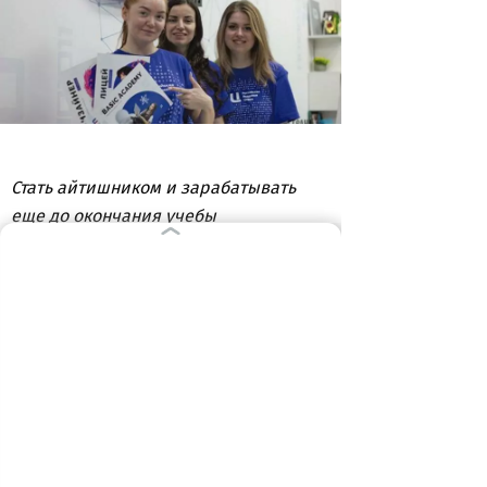
Стать айтишником и зарабатывать
еще до окончания учебы
(фото из архива Академии)
Новый набор
Прямо сейчас открыт набор в новые
группы обучения для взрослых,
стартующего в феврале-марте.
Длительность обучения – от 10
месяцев, опыт и образование не