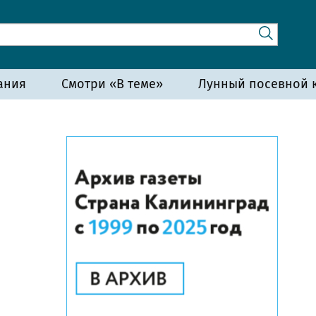
ания
Смотри «В теме»
Лунный посевной к