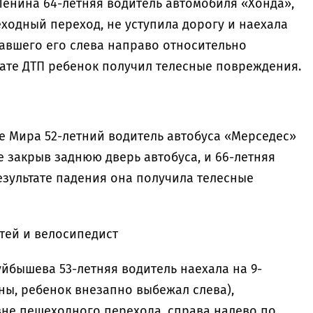
 Ленина 64-летняя водитель автомобиля «Хонда»,
одный переход, не уступила дорогу и наехала
гавшего его слева направо относительно
тате ДТП ребенок получил телесные повреждения.
кте Мира 52-летний водитель автобуса «Мерседес»
е закрыв заднюю дверь автобуса, и 66-летняя
езультате падения она получила телесные
етей и велосипедист
Куйбышева 53-летняя водитель наехала на 9-
ны, ребенок внезапно выбежал слева),
не пешеходного перехода, справа налево по