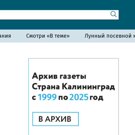
ания
Смотри «В теме»
Лунный посевной к