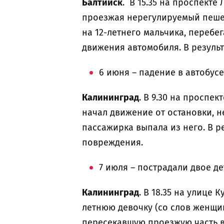
Балтийск
. В 15.35 на проспекте
проезжая нерегулируемый пешех
на 12-летнего мальчика, перебе
движения автомобиля. В резуль
6 июня – падение в автобусе
Калининград
. В 9.30 на проспе
начал движение от остановки, н
пассажирка выпала из него. В р
повреждения.
7 июля – пострадали двое д
Калининград
. В 18.35 на улице 
летнюю девочку (со слов женщи
пересекавшую проезжую часть в