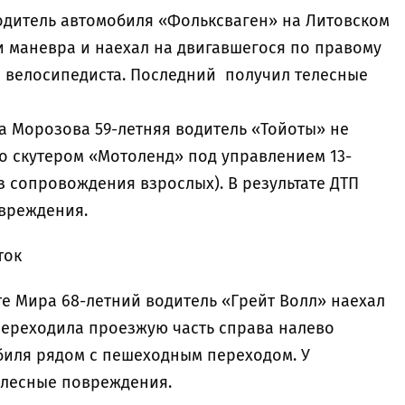
 водитель автомобиля «Фольксваген» на Литовском
и маневра и наехал на двигавшегося по правому
о велосипедиста. Последний получил телесные
ика Морозова 59-летняя водитель «Тойоты» не
со скутером «Мотоленд» под управлением 13-
з сопровождения взрослых). В результате ДТП
овреждения.
ток
екте Мира 68-летний водитель «Грейт Волл» наехал
 переходила проезжую часть справа налево
биля рядом с пешеходным переходом. У
елесные повреждения.