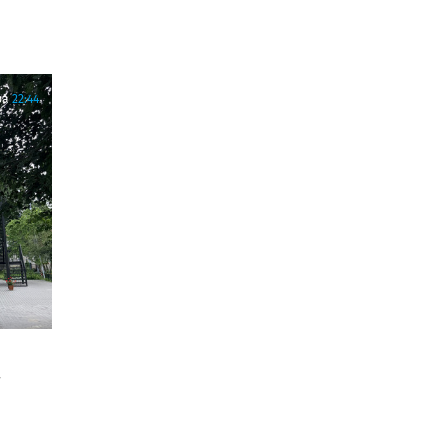
ра
22:44