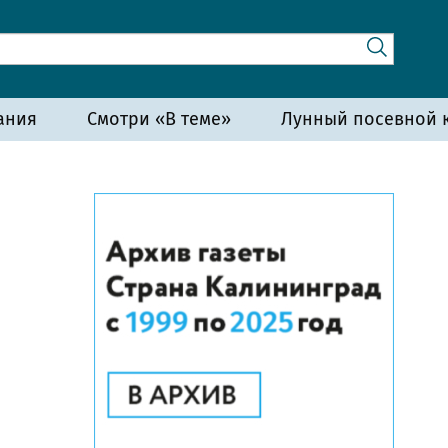
ания
Смотри «В теме»
Лунный посевной к