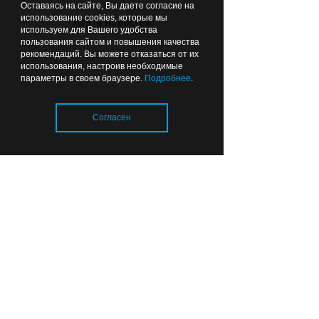
Оставаясь на сайте, Вы даете согласие на
тепловые сети готовы
использование cookies, которые мы
Лента новостей
почти на 80%
используем для Вашего удобства
пользования сайтом и повышения качества
рекомендаций. Вы можете отказаться от их
использования, настроив необходимые
06:49
ОБРАЗОВАНИЕ И НАУКА
параметры в своем браузере.
Подробнее
.
Согласен
Загрузка..
Прокурор сомневается,
что все школы в
Калининградской области
откроются к 1 сентября
01:26
ОБЩЕСТВО