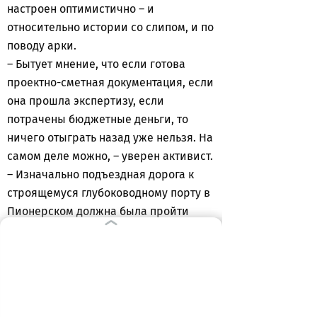
настроен оптимистично – и
относительно истории со слипом, и по
поводу арки.
– Бытует мнение, что если готова
проектно-сметная документация, если
она прошла экспертизу, если
потрачены бюджетные деньги, то
ничего отыграть назад уже нельзя. На
самом деле можно, – уверен активист.
– Изначально подъездная дорога к
строящемуся глубоководному порту в
Пионерском должна была пройти
прямо через город. Но твердая
позиция общественности заставила
изменить проект, на который были
потрачены немалые деньги. Так что –
все в наших руках.