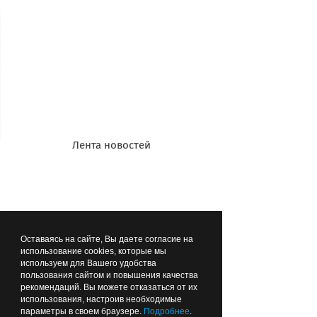
Лента новостей
Жители поселка Филино готовы
самостоятельно заботиться об арке
Оставаясь на сайте, Вы даете согласие на
использование cookies, которые мы
используем для Вашего удобства
пользования сайтом и повышения качества
рекомендаций. Вы можете отказаться от их
использования, настроив необходимые
параметры в своем браузере.
Подробнее
.