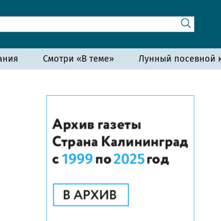
ания
Смотри «В теме»
Лунный посевной к