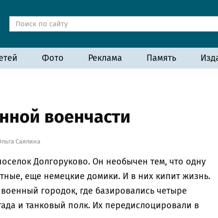
етей
Фото
Реклама
Память
Изд
нной военчасти
Ольга Саялина
поселок Долгоруково. Он необычен тем, что одну
тные, еще немецкие домики. И в них кипит жизнь.
й военный городок, где базировались четыре
игада и танковый полк. Их передислоцировали в