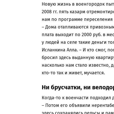
Новую жизнь в военгородок пыта
2008 гг. пять казарм отремонти
нам по программе переселения вр
– Дома отапливаются привозным
плата выходит по 2000 руб. в ме
у людей на селе такие деньги т
Исланкина Алла. – И кто смог, п
бросил здесь выданную квартиру
насколько нам стало известно, д
кто-то так и живет, мучается.
Ни брусчатки, ни велод
Когда-то к военчасти подходил 
– Потом его объявили нерентабе
здесь сохранялись рельсы и рам