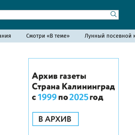
ания
Смотри «В теме»
Лунный посевной к