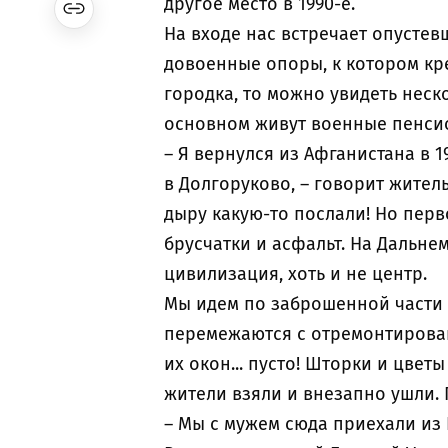
другое место в 1990-е.
На входе нас встречает опусте
довоенные опоры, к котором кре
городка, то можно увидеть неск
основном живут военные пенсион
– Я вернулся из Афганистана в 
в Долгоруково, – говорит житель
дыру какую-то послали! Но перво
брусчатки и асфальт. На Дальнем
цивилизация, хоть и не центр.
Мы идем по заброшенной части 
перемежаются с отремонтирован
их окон... пусто! Шторки и цвет
жители взяли и внезапно ушли. 
– Мы с мужем сюда приехали из В