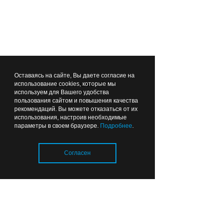
11:58
ОБЩЕСТВО
Оставаясь на сайте, Вы даете согласие на
Лента новостей
Отопительный сезон в
использование cookies, которые мы
используем для Вашего удобства
Калининградской области:
пользования сайтом и повышения качества
тепловые сети готовы
рекомендаций. Вы можете отказаться от их
использования, настроив необходимые
почти на 80%
параметры в своем браузере.
Подробнее
.
06:49
Согласен
ОБРАЗОВАНИЕ И НАУКА
Загрузка..