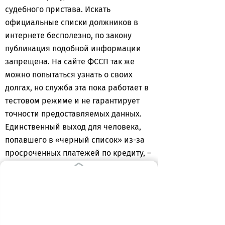
судебного пристава. Искать
официальные списки должников в
интернете бесполезно, по закону
публикация подобной информации
запрещена. На сайте ФССП так же
можно попытаться узнать о своих
долгах, но служба эта пока работает в
тестовом режиме и не гарантирует
точности предоставляемых данных.
Единственный выход для человека,
попавшего в «черный список» из-за
просроченных платежей по кредиту, –
это погашение долга. Стоит обратить
внимание на то, что в случае полного
погашения задолженности
ограничение на выезд из РФ будет
снято, однако срок исполнения