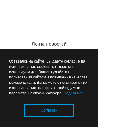
сотрудниками Пограничной службы
ФСБ России соответствующего
постановления судебного пристава-
исполнителя составляет до 30 суток.
На таможне не помогут никакие
Лента новостей
официальные бумаги, справки и
квитанции об уплате долгов. Только
когда фамилия и имя должника
Оставаясь на сайте, Вы даете согласие на
использование cookies, которые мы
пропадет из базы ФСБ, он сможет
используем для Вашего удобства
пересечь границу.
пользования сайтом и повышения качества
рекомендаций. Вы можете отказаться от их
использования, настроив необходимые
параметры в своем браузере.
Подробнее
.
Согласен