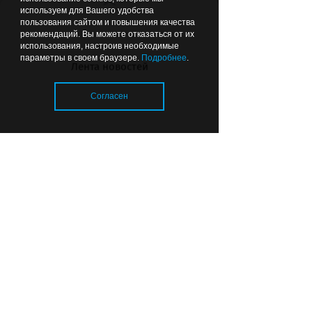
Вчера
17:00
ОБЩЕСТВО
используем для Вашего удобства
пользования сайтом и повышения качества
рекомендаций. Вы можете отказаться от их
использования, настроив необходимые
параметры в своем браузере.
Подробнее
.
Лента новостей
Согласен
Во дворах — склад мусора:
губернатор поручил привести в
порядок контейнерные
площадки
Загрузка..
© 2026 «Strana39.ru»
Сайт входит в медиагруппу «Западная
пресса»