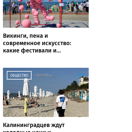
Викинги, пена и
современное искусство:
какие фестивали и
праздники пройдут в
Калининграде и области
на выходных
11:27
ОБЩЕСТВО
Калининградцев ждут