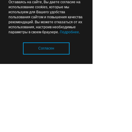
Оставаясь на сайте, Вы даете согласие на
использование cookies, которые мы
используем для Вашего удобства
пользования сайтом и повышения качества
рекомендаций. Вы можете отказаться от их
использования, настроив необходимые
Лента новостей
параметры в своем браузере.
Подробнее
.
С праздником, уважаемые
строители и ветераны отрасли!
Согласен
Вчера
18:32
СПОРТ
Загрузка..
Куда сходить с семьёй в
выходные: на стадионе
«Балтика» в Калининграде