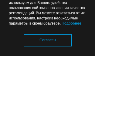
используем для Вашего удобства
площадки
пользования сайтом и повышения качества
рекомендаций. Вы можете отказаться от их
Лента новостей
использования, настроив необходимые
параметры в своем браузере.
Подробнее
.
Вчера
16:15
ОБЩЕСТВО
Согласен
Загрузка..
Губернатор посчитал ямы на
улице Коммунальной в
Калининграде
Вчера
15:19
ПРОИСШЕСТВИЯ