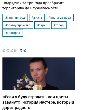
Подрядчик за три года преобразит
территорию до неузнаваемости
калининград
жизнь
елена дятлова
благоустройство
парки
город
прогород
20.03.2026
15:46
«Если я буду страдать, мои цветы
завянут»: история мастера, который
дарит радость