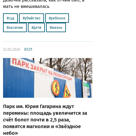
мать не вмешивалась
суд
убийство
ребенок
насилие
дети
жизнь
22.03.2026
07:21
Парк им. Юрия Гагарина ждут
перемены: площадь увеличится за
счёт болот почти в 2,5 раза,
появятся магнолии и «Звёздное
небо»