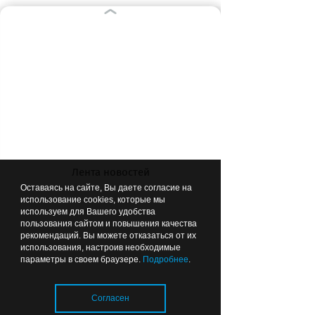
22.06.2025
22:34
Раньше не было водителей, только
Лента новостей
шофёры
Оставаясь на сайте, Вы даете согласие на
Надежда Туманова приехала с Урала в
использование cookies, которые мы
Калининград в 1973-м — и осталась здесь
используем для Вашего удобства
навсегда
пользования сайтом и повышения качества
рекомендаций. Вы можете отказаться от их
использования, настроив необходимые
воспоминания
жизнь
калининград
параметры в своем браузере.
Подробнее
.
Согласен
21.06.2025
09:39