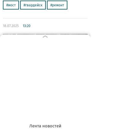
мост
гвардейск
ремонт
18.07.2025
13:20
Автобусы на улице Орудийной в
Калининграде изменят маршрут из-
за ремонта: как поедет транспорт
(схема)
Движение будут перекрывать этапами,
начнутся работы в июле и продлятся до
конца декабря
Лента новостей
перекрытие
ремонт