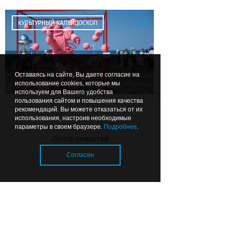
12:41
КУЛЬТУРНЫЙ КАЛЕЙДОСКОП
Оставаясь на сайте, Вы даете согласие на
использование cookies, которые мы
используем для Вашего удобства
пользования сайтом и повышения качества
Викинги, пена и современное
рекомендаций. Вы можете отказаться от их
искусство: какие фестивали и
использования, настроив необходимые
параметры в своем браузере.
Подробнее
.
праздники пройдут в
Лента новостей
Калининграде и области на
выходных
Согласен
Загрузка..
© 2026 «Strana39.ru»