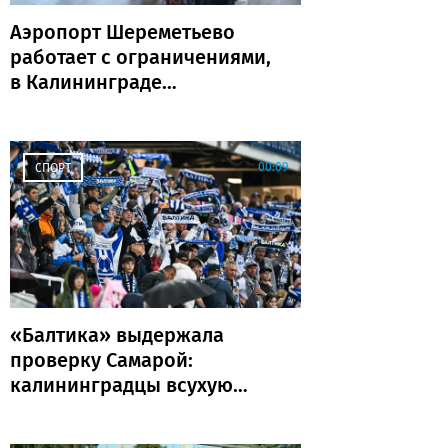
Аэропорт Шереметьево
работает с ограничениями,
в Калининграде
задержаны и отменены
рейсы
00:09
СПОРТ
«Балтика» выдержала
проверку Самарой:
калининградцы всухую
обыграли «Крылья
Советов»