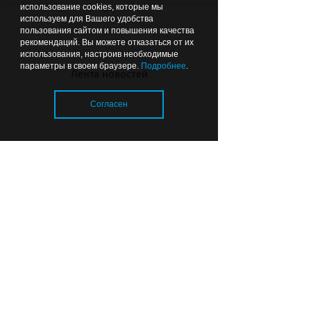
использование cookies, которые мы
используем для Вашего удобства
Вчера
22:24
ОБЩЕСТВО
пользования сайтом и повышения качества
рекомендаций. Вы можете отказаться от их
использования, настроив необходимые
параметры в своем браузере.
Подробнее
.
Лента новостей
Согласен
В Калининграде детский сад
№40 готов принимать детей с
одного года
Загрузка..
© 2026 «Strana39.ru»
Сайт входит в медиагруппу «Западная
пресса»