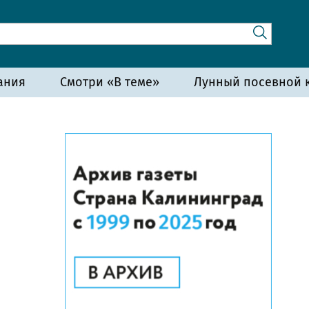
ания
Смотри «В теме»
Лунный посевной к