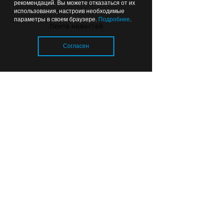
рекомендаций. Вы можете отказаться от их
использования, настроив необходимые
параметры в своем браузере.
Подробнее
.
Лента новостей
Согласен
В Калининградской области
стало больше врачей, но в
системе здравоохранения
остаются вакансии
Загрузка..
© 2026 «Strana39.ru»
Сайт входит в медиагруппу «Западная
пресса»
Копирование текстового, фото- и
видеоматериала с сайта www.strana39.ru
допускается только с письменного
разрешения редакции