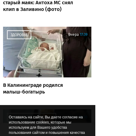
старый маяк: Антоха МС снял
клип в Заливино (фото)
Вчера
17:39
ЗДОРОВЬЕ
В Калининграде родился
малыш-богатырь
Вчера
16:00
Оставаясь на сайте, Вы даете согласие на
КАЛИНИНГРАД В ЦИФРАХ
использование cookies, которые мы
используем для Вашего удобства
пользования сайтом и повышения качества