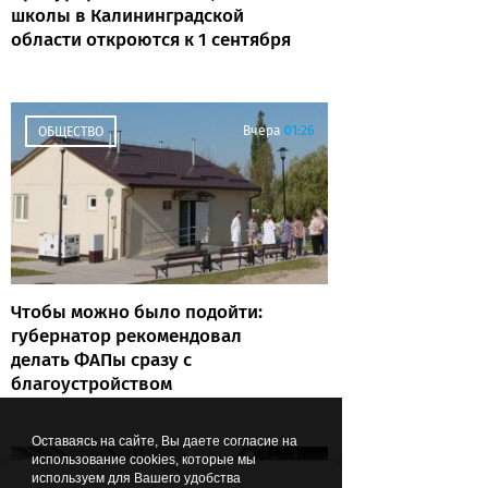
школы в Калининградской
области откроются к 1 сентября
Вчера
01:26
ОБЩЕСТВО
Чтобы можно было подойти:
губернатор рекомендовал
делать ФАПы сразу с
благоустройством
Оставаясь на сайте, Вы даете согласие на
использование cookies, которые мы
07.08.2026
22:44
ОБЩЕСТВО
используем для Вашего удобства