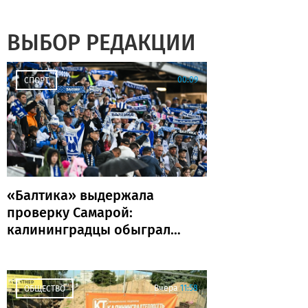
ВЫБОР РЕДАКЦИИ
00:09
СПОРТ
«Балтика» выдержала
проверку Самарой:
калининградцы обыграли
«Крылья Советов» и идут
без поражений
Вчера
11:58
ОБЩЕСТВО