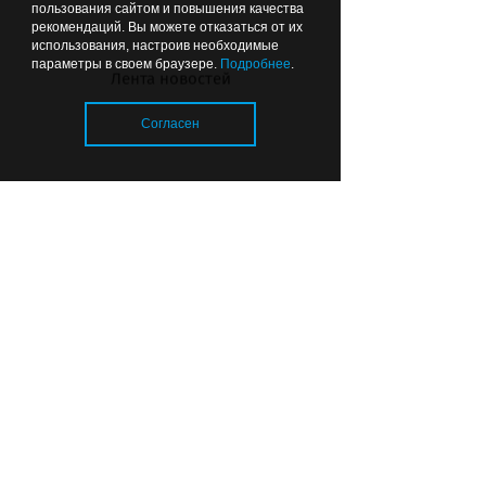
пользования сайтом и повышения качества
рекомендаций. Вы можете отказаться от их
использования, настроив необходимые
параметры в своем браузере.
Подробнее
.
Лента новостей
Согласен
Почему в калининградских
детсадах появились охранники
и кто за это платит
Загрузка..
© 2026 «Strana39.ru»
Сайт входит в медиагруппу «Западная
пресса»
Копирование текстового, фото- и
видеоматериала с сайта www.strana39.ru