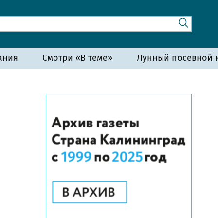
ания
Смотри «В теме»
Лунный посевной к