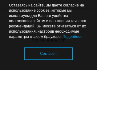
Оставаясь на сайте, Вы даете согласие на
использование cookies, которые мы
используем для Вашего удобства
пользования сайтом и повышения качества
07.08.2026
22:44
ОБЩЕСТВО
рекомендаций. Вы можете отказаться от их
использования, настроив необходимые
параметры в своем браузере.
Подробнее
.
Лента новостей
Согласен
Почему в калининградских
детсадах появились охранники
Загрузка..
и кто за это платит
© 2026 «Strana39.ru»