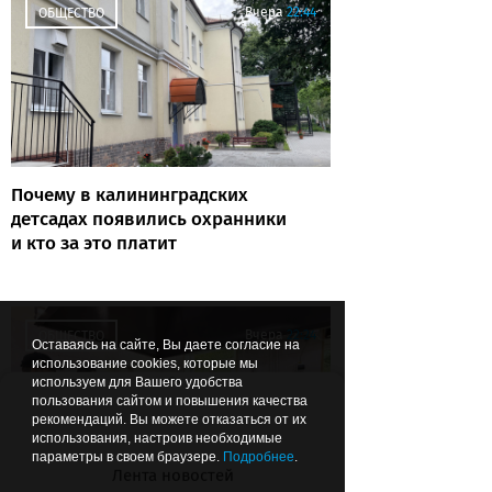
Вчера
22:44
ОБЩЕСТВО
Почему в калининградских
детсадах появились охранники
и кто за это платит
Вчера
22:24
ОБЩЕСТВО
Оставаясь на сайте, Вы даете согласие на
использование cookies, которые мы
используем для Вашего удобства
пользования сайтом и повышения качества
рекомендаций. Вы можете отказаться от их
использования, настроив необходимые
параметры в своем браузере.
Подробнее
.
Лента новостей