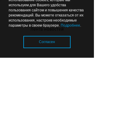
использование cookies, которые мы
используем для Вашего удобства
Вчера
15:26
ОБЩЕСТВО
пользования сайтом и повышения качества
рекомендаций. Вы можете отказаться от их
использования, настроив необходимые
параметры в своем браузере.
Подробнее
.
Лента новостей
Согласен
Власти рассказали, где в
Калининграде изменена работа
светофоров
Загрузка..
© 2026 «Strana39.ru»
Сайт входит в медиагруппу «Западная
пресса»