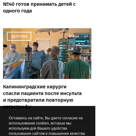
№40 готов принимать детей с
одного года
Вчера
17:12
ЗДОРОВЬЕ
Калининградские хирурги
спасли пациента после инсульта
и предотвратили повторную
катастрофу
Оставаясь на сайте, Вы даете согласие на
использование cookies, которые мы
используем для Вашего удобства
Вчера
16:28
ОБРАЗОВАНИЕ И НАУКА
пользования сайтом и повышения качества