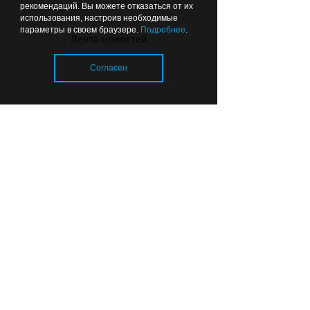
рекомендаций. Вы можете отказаться от их
использования, настроив необходимые
параметры в своем браузере.
Подробнее
.
Лента новостей
Согласен
Самая большая школа в
Калининграде готова на 16%
Загрузка..
© 2026 «Strana39.ru»
Сайт входит в медиагруппу «Западная
пресса»
Копирование текстового, фото- и
видеоматериала с сайта www.strana39.ru
допускается только с письменного