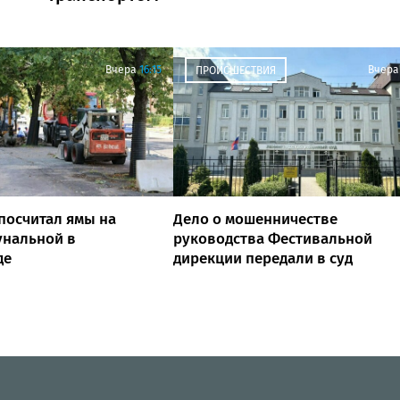
Вчера
16:15
Вчера
ПРОИСШЕСТВИЯ
посчитал ямы на
Дело о мошенничестве
унальной в
руководства Фестивальной
де
дирекции передали в суд