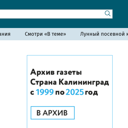
ания
Смотри «В теме»
Лунный посевной к