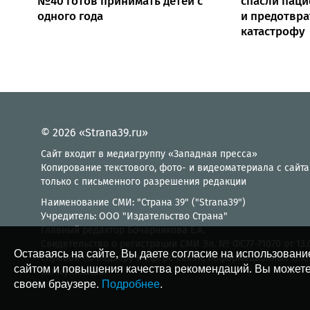
№40 готов принимать детей с
спасли паци
одного года
и предотвр
катастрофу
© 2026 «Strana39.ru»
Сайт входит в медиагруппу «Западная пресса»
Копирование текстового, фото- и видеоматериала с сайта
только с письменного разрешения редакции
Наименование СМИ: "Страна 39" ("Strana39")
Учредитель: ООО "Издательство Страна"
Главный редактор Бочарникова Е.А.
Свидетельство о регистрации СМИ Эл. № ФС77-71070 от 13
Оставаясь на сайте, Вы даете согласие на использовани
службой по надзору в сфере связи, информационных тех
сайтом и повышения качества рекомендаций. Вы можете
коммуникаций
своем браузере.
Подробнее
.