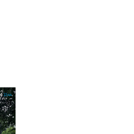
ра
22:44