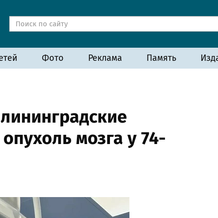
етей
Фото
Реклама
Память
Изд
алининградские
опухоль мозга у 74-