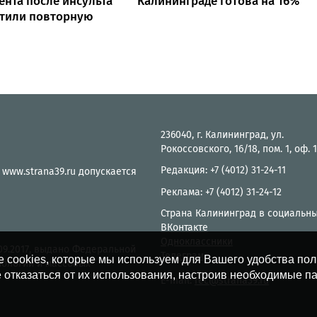
ента после инсульта
Калининграде готова на 16%
атили повторную
236040, г. Калининград, ул.
Рокоссовского, 16/18, пом. 1, оф. 
Редакция: +7 (4012) 31-24-11
 www.strana39.ru допускается
Реклама: +7 (4012) 31-24-12
Страна Калининград в социальны
ВКонтакте
Одноклассники
.09.2017, выдано Федеральной
Телеграм
е cookies, которые мы используем для Вашего удобства по
нологий и массовых
 отказаться от их использования, настроив необходимые п
E-mail:
rec@strana39.ru