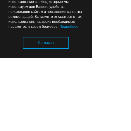
использование cookies, которые мы
используем для Вашего удобства
пользования сайтом и повышения качества
Лента новостей
рекомендаций. Вы можете отказаться от их
использования, настроив необходимые
параметры в своем браузере.
Подробнее
.
Согласен
Чтобы можно было подойти:
губернатор рекомендовал
делать ФАПы сразу с
благоустройством
Загрузка..
Вчера
22:44
ОБЩЕСТВО