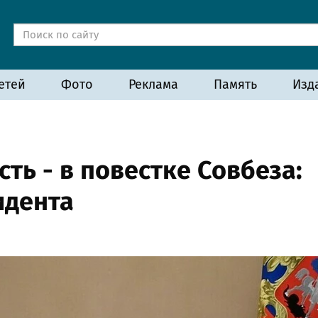
етей
Фото
Реклама
Память
Изд
ть - в повестке Совбеза:
идента