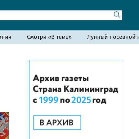
ания
Смотри «В теме»
Лунный посевной к