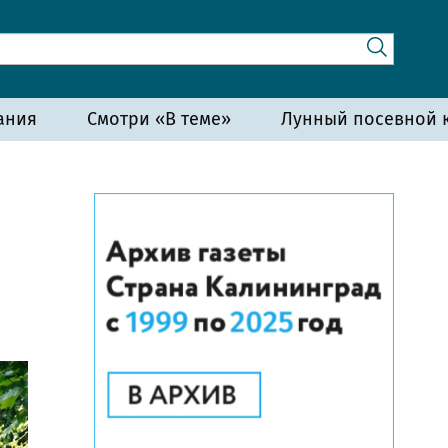
ания
Смотри «В теме»
Лунный посевной к