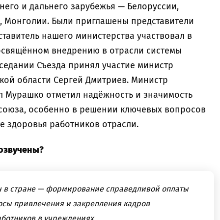
него и дальнего зарубежья — Белоруссии,
я, Монголии. Были приглашены представители
ставитель нашего министерства участвовал в
освящённом внедрению в отрасли системы
аседании Съезда принял участие министр
ой области Сергей Дмитриев. Министр
л Мурашко отметил надёжность и значимость
союза, особенно в решении ключевых вопросов
те здоровья работников отрасли.
 озвучены?
ч в стране — формирование справедливой оплаты
росы привлечения и закрепления кадров
аботников в учреждениях.