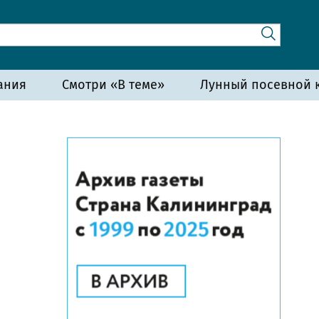
ания
Смотри «В теме»
Лунный посевной к