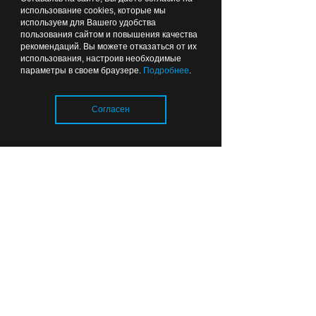
использование cookies, которые мы
используем для Вашего удобства
пользования сайтом и повышения качества
рекомендаций. Вы можете отказаться от их
ВЫБОР РЕДАКЦИИ
использования, настроив необходимые
параметры в своем браузере.
Подробнее
.
17:12
ЗДОРОВЬЕ
Согласен
Загрузка..
Калининградские хирурги
спасли пациента после
инсульта и предотвратили
повторную катастрофу