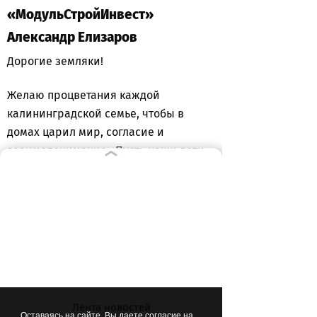
«МодульСтройИнвест»
Александр Елизаров
Дорогие земляки!
Желаю процветания каждой
калининградской семье, чтобы в
домах царил мир, согласие и
взаимопонимание. Пусть наши дети
растут в атмосфере любви,
поддержки и доверия. Желаю
крепкого здоровья, вдохновения,
ярких моментов и благополучия
каждой семье нашего прекрасного
края!
Пусть детство будет счастливым!
Лента новостей
Оставаясь на сайте, Вы даете согласие на