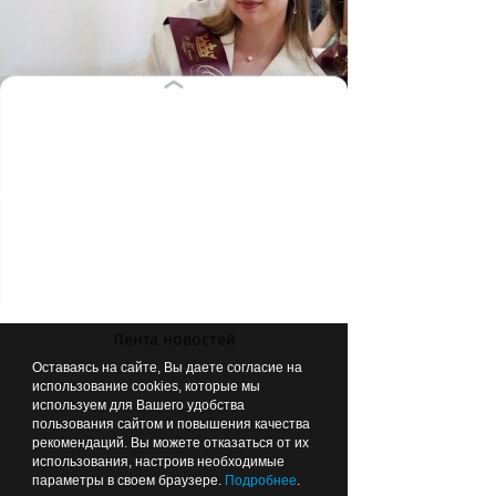
Лента новостей
Оставаясь на сайте, Вы даете согласие на
использование cookies, которые мы
Фото: правительство Калининградской области
используем для Вашего удобства
пользования сайтом и повышения качества
рекомендаций. Вы можете отказаться от их
использования, настроив необходимые
Лучшие
педагоги страны
параметры в своем браузере.
Подробнее
.