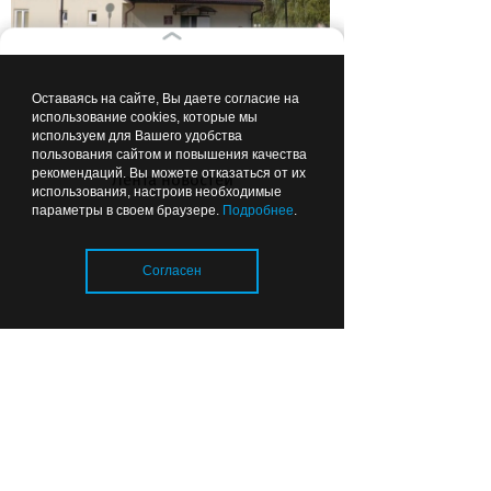
Оставаясь на сайте, Вы даете согласие на
использование cookies, которые мы
Чтобы можно было подойти:
используем для Вашего удобства
губернатор рекомендовал
пользования сайтом и повышения качества
делать ФАПы сразу с
рекомендаций. Вы можете отказаться от их
Лента новостей
использования, настроив необходимые
благоустройством
параметры в своем браузере.
Подробнее
.
Согласен
Вчера
22:44
ОБЩЕСТВО
Загрузка..
Почему в калининградских