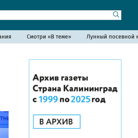
ания
Смотри «В теме»
Лунный посевной к