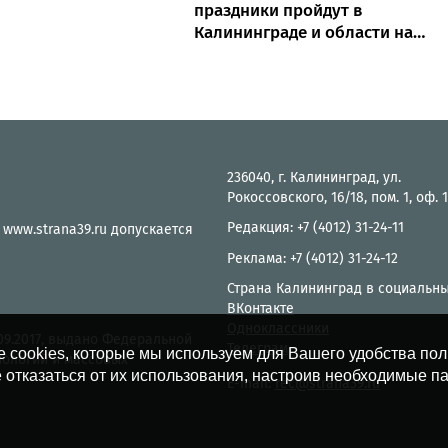
праздники пройдут в
Калининграде и области на
выходных
236040, г. Калининград, ул.
Рокоссовского, 16/18, пом. 1, оф. 
Редакция: +7 (4012) 31-24-11
 www.strana39.ru допускается
Реклама: +7 (4012) 31-24-12
Страна Калининград в социальны
ВКонтакте
Одноклассники
.09.2017, выдано Федеральной
Телеграм
е cookies, которые мы используем для Вашего удобства по
нологий и массовых
 отказаться от их использования, настроив необходимые п
E-mail:
rec@strana39.ru