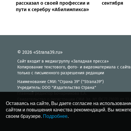
рассказал о своей профессии и
сентября
пути к серебру «Абилимпикса»
© 2026 «Strana39.ru»
Сайт входит в медиагруппу «Западная пресса»
Копирование текстового, фото- и видеоматериала с сайта
только с письменного разрешения редакции
Наименование СМИ: "Страна 39" ("Strana39")
Учредитель: ООО "Издательство Страна"
Главный редактор Бочарникова Е.А.
Свидетельство о регистрации СМИ Эл. № ФС77-71070 от 13
Оставаясь на сайте, Вы даете согласие на использовани
службой по надзору в сфере связи, информационных тех
сайтом и повышения качества рекомендаций. Вы можете
коммуникаций
своем браузере.
Подробнее
.