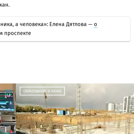
жан.
вника, а человека»: Елена Дятлова —
о
м проспекте
17:12
ОБРАЗОВАНИЕ И НАУКА