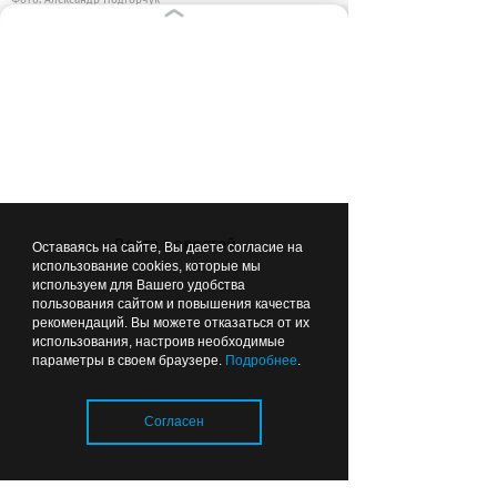
Фото: Александр Подгорчук
60 метров над городом:
на
кампусе «Кантиана» установили
шпиль
часовой башни.
Лента новостей
Оставаясь на сайте, Вы даете согласие на
ВЫБОР РЕДАКЦИИ
использование cookies, которые мы
используем для Вашего удобства
пользования сайтом и повышения качества
рекомендаций. Вы можете отказаться от их
07:48
ОБЩЕСТВО
использования, настроив необходимые
параметры в своем браузере.
Подробнее
.
Согласен