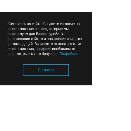
ВЫБОР РЕДАКЦИИ
Оставаясь на сайте, Вы даете согласие на
Лента новостей
11:58
ОБЩЕСТВО
использование cookies, которые мы
используем для Вашего удобства
пользования сайтом и повышения качества
рекомендаций. Вы можете отказаться от их
использования, настроив необходимые
параметры в своем браузере.
Подробнее
.
Согласен
Отопительный сезон в
Калининградской области:
тепловые сети готовы
почти на 80%
Загрузка..
06:49
ОБРАЗОВАНИЕ И НАУКА