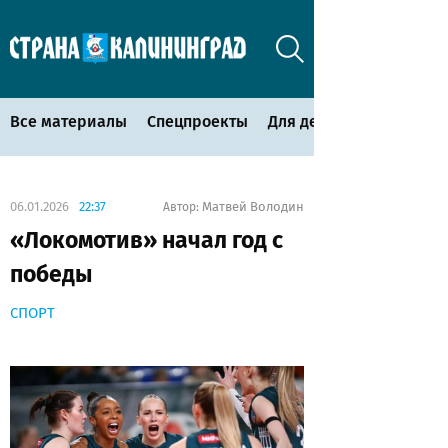
Все материалы
Спецпроекты
Для детей
06.01.2026
22:37
Матвей Володин
Автор:
«Локомотив» начал год с
победы
СПОРТ