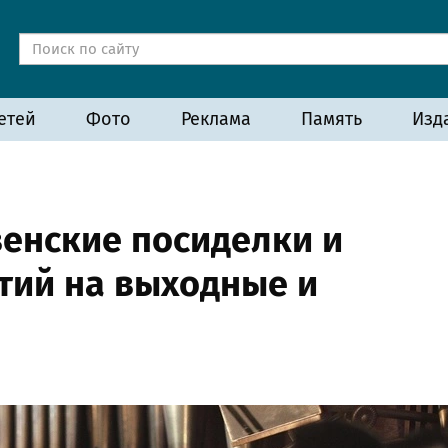
етей
Фото
Реклама
Память
Изд
венские посиделки и
тий на выходные и