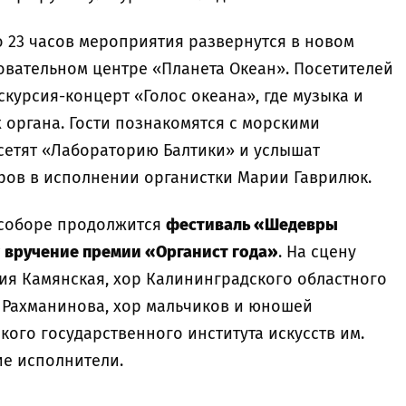
о 23 часов мероприятия развернутся в новом
овательном центре «Планета Океан». Посетителей
скурсия-концерт «Голос океана», где музыка и
х органа. Гости познакомятся с морскими
сетят «Лабораторию Балтики» и услышат
ов в исполнении органистки Марии Гаврилюк.
 соборе продолжится
фестиваль «Шедевры
т
вручение премии «Органист года»
. На сцену
ния Камянская, хор Калининградского областного
. Рахманинова, хор мальчиков и юношей
ого государственного института искусств им.
ие исполнители.