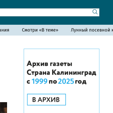
ания
Смотри «В теме»
Лунный посевной к