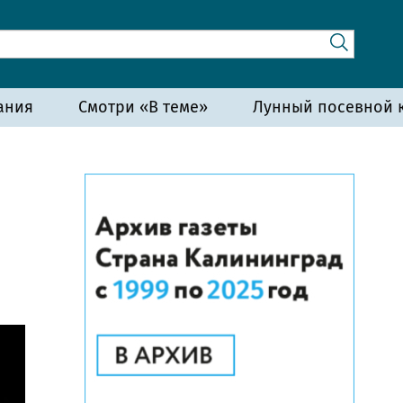
ания
Смотри «В теме»
Лунный посевной к