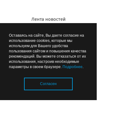
программирование
КГТУ:*
Лента новостей
Строительство
Оставаясь на сайте, Вы даете согласие на
использование cookies, которые мы
Информатика и вычислительная
используем для Вашего удобства
пользования сайтом и повышения качества
техника
рекомендаций. Вы можете отказаться от их
использования, настроив необходимые
Электроэнергетика
параметры в своем браузере.
Подробнее
.
Автоматизация технологических
процессов и производств
Согласен
Западный филиал РАНХиГС:**
Государственное и
Загрузка..
муниципальное управление
Экономическая безопасность