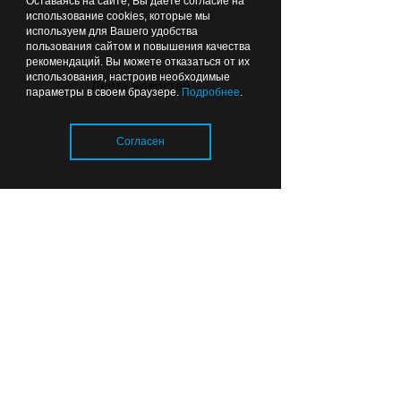
Оставаясь на сайте, Вы даете согласие на
использование cookies, которые мы
используем для Вашего удобства
пользования сайтом и повышения качества
рекомендаций. Вы можете отказаться от их
использования, настроив необходимые
Прокурор сомневается, что все
Лента новостей
параметры в своем браузере.
Подробнее
.
школы в Калининградской
области откроются к 1 сентября
Согласен
08.08.2026
01:26
ОБЩЕСТВО
Загрузка..
Чтобы можно было подойти:
губернатор рекомендовал
делать ФАПы сразу с