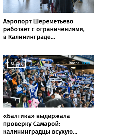
Аэропорт Шереметьево
работает с ограничениями,
в Калининграде
задержаны и отменены
рейсы
Вчера
00:09
СПОРТ
«Балтика» выдержала
проверку Самарой:
калининградцы всухую
обыграли «Крылья