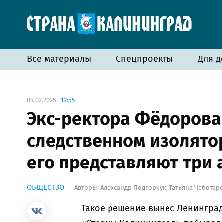
Все материалы
Спецпроекты
Для д
05.02.2025
12:55
Экс-ректора Фёдорова
следственном изолятор
его представляют три 
ОБЩЕСТВО
Авторы:
Александр Подгорчук
,
Татьяна Чеботар
Такое решение вынес Ленинград