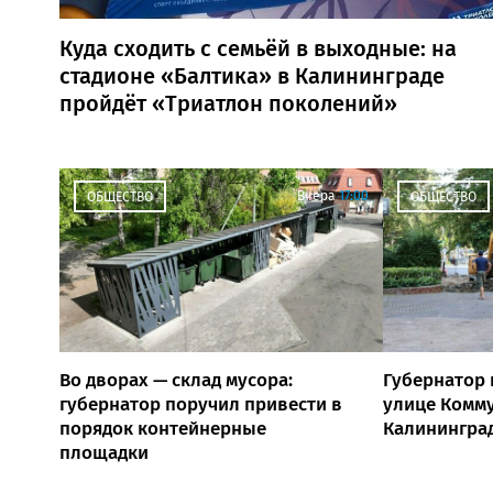
Куда сходить с семьёй в выходные: на
стадионе «Балтика» в Калининграде
пройдёт «Триатлон поколений»
Вчера
17:00
ОБЩЕСТВО
ОБЩЕСТВО
Во дворах — склад мусора:
Губернатор 
губернатор поручил привести в
улице Комм
порядок контейнерные
Калинингра
площадки