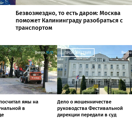
Безвозмездно, то есть даром: Москва
поможет Калининграду разобраться с
транспортом
Вчера
16:15
Вчера
ПРОИСШЕСТВИЯ
посчитал ямы на
Дело о мошенничестве
унальной в
руководства Фестивальной
де
дирекции передали в суд