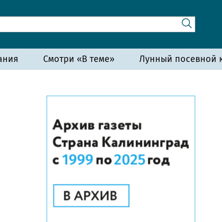
ания
Смотри «В теме»
Лунный посевной к