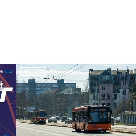
ра
18:32
Вче
ОБЩЕСТВО