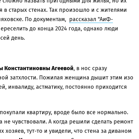
е сложно назвать пригодными для жилья, но их
 в старых стенах. Так произошло и с жителями
няховске. По документам,
рассказал "АиФ-
переселить до конца 2024 года, однако люди
сей день.
ы Константиновны Агеевой
, в нос сразу
ной затхлости. Пожилая женщина дышит этим изо
 ей, инвалиду, астматику, постоянно приходится
а покупали квартиру, вроде было все нормально.
а не чувствовали. А когда решили сделать ремонт
 хозяев, тут-то и увидели, что стена за диваном