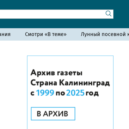
ания
Смотри «В теме»
Лунный посевной к