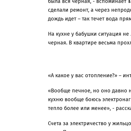
была вся черная, - вспоминает
Т
сделали ремонт, а через непрод
дождь идет – так течет вода пря
На кухне у бабушки ситуация не
черная. В квартире весьма прох
«А какое у вас отопление?» – ин
«Вообще печное, но оно давно н
кухню вообще боюсь электронагре
тепло более или менее», - расс
Счета за электричество у жильцо