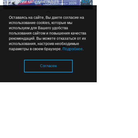
16:01
ИСТОРИИ КАЛИНИНГРАДЦЕВ
Оставаясь на сайте, Вы даете согласие на
использование cookies, которые мы
используем для Вашего удобства
пользования сайтом и повышения качества
рекомендаций. Вы можете отказаться от их
использования, настроив необходимые
Лента новостей
параметры в своем браузере.
Подробнее
.
Главное – быть спокойным:
калининградский сварщик
рассказал о своей профессии и
Согласен
пути к серебру «Абилимпикса»
Загрузка..
15:26
ОБЩЕСТВО