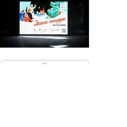
Бал-маскарад и песни
Спектаклей и концертов будет много и
на любой вкус. Отметим
рождественский концерт
иеромонаха
Фотия
(6+) 7 января в «Янтарь-холле».
И там же 8 января -
«Елку талантов»
(0+), концерт участников открытого