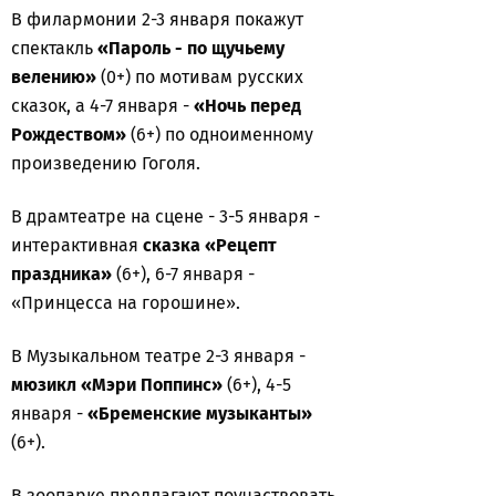
В филармонии 2-3 января покажут
спектакль
«Пароль - по щучьему
велению»
(0+) по мотивам русских
сказок, а 4-7 января -
«Ночь перед
Рождеством»
(6+) по одноименному
произведению Гоголя.
В драмтеатре на сцене - 3-5 января -
интерактивная
сказка «Рецепт
праздника»
(6+), 6-7 января -
«Принцесса на горошине».
В Музыкальном театре 2-3 января -
мюзикл «Мэри Поппинс»
(6+), 4-5
января -
«Бременские музыканты»
(6+).
В зоопарке предлагают поучаствовать