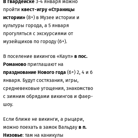
В Гвардейске
3-4 января можно
пройти
квест-игру «Страницы
истории»
(8+) в Музее истории и
культуры города, а 5 января
прогуляться с экскурсиями от
музейщиков по городу (6+).
В поселение викингов «Кауп»
в пос.
Романово
приглашают на
празднование Нового года
(6+) 2, 4 и 6
января. Будут состязания, игры,
средневековые угощения, знакомство
с зимним обрядами викингов и фаер-
шоу.
Если ближе не викинги, а рыцари,
можно поехать в замок Вальдау
в п.
Низовье
: там на каникулы